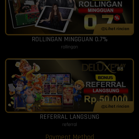
Lihat rincian
ROLLINGAN MINGGUAN 0.7%
rollingan
Lihat rincian
REFERRAL LANGSUNG
referral
Payment Method