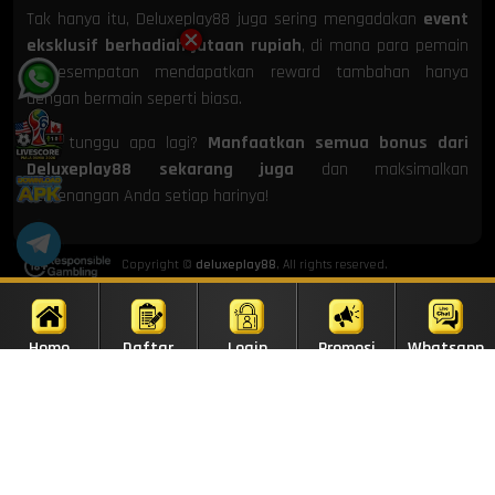
Tak hanya itu, Deluxeplay88 juga sering mengadakan
event
eksklusif berhadiah jutaan rupiah
, di mana para pemain
berkesempatan mendapatkan reward tambahan hanya
dengan bermain seperti biasa.
Jadi, tunggu apa lagi?
Manfaatkan semua bonus dari
Deluxeplay88 sekarang juga
dan maksimalkan
kemenangan Anda setiap harinya!
Copyright ©
deluxeplay88
, All rights reserved.
Home
Daftar
Login
Promosi
Whatsapp